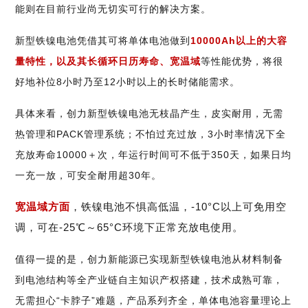
能则在目前行业尚无切实可行的解决方案。
新型铁镍电池凭借其可将单体电池做到
10000Ah以上的大容
量特性，以及其长循环日历寿命、宽温域
等性能优势，将很
好地补位8小时乃至12小时以上的长时储能需求。
具体来看，创力新型铁镍电池无枝晶产生，皮实耐用，无需
热管理和PACK管理系统；不怕过充过放，3小时率情况下全
充放寿命10000＋次，年运行时间可不低于350天，如果日均
一充一放，可安全耐用超30年。
宽温域方面
，铁镍电池不惧高低温，-10°C以上可免用空
调，可在-25℃～65°C环境下正常充放电使用。
值得一提的是，创力新能源已实现新型铁镍电池从材料制备
到电池结构等全产业链自主知识产权搭建，技术成熟可靠，
无需担心“卡脖子”难题，产品系列齐全，单体电池容量理论上