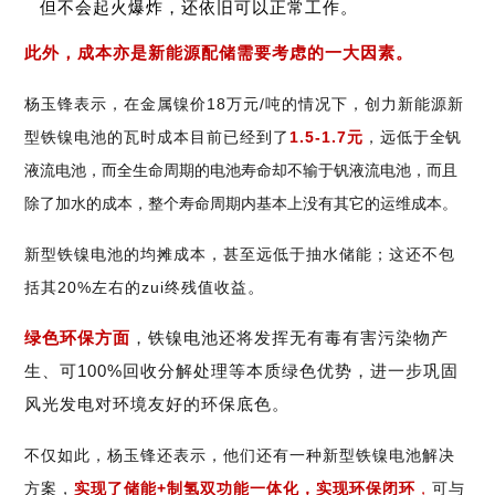
但不会起火爆炸，还依旧可以正常工作。
此外，成本亦是新能源配储需要考虑的一大因素。
杨玉锋表示，在金属镍价18万元/吨的情况下，创力新能源新
型铁镍电池的瓦时成本目前已经到
了
1.5-1.7元
，
远低于
全钒
液流电池，而全生命周期的电池寿命却不输于钒液流电池，而且
除了加水的成本，整个寿命周期内基本上没有其它的运维成本。
新型铁镍电池的均摊成本，甚至远低于抽水储能；这还不包
。
括其20%左右的zui终残值收益
绿色环保方面
，铁镍电池还将发挥无有毒有害污染物产
生、可100%回收分解处理等本质绿色优势，进一步巩固
风光发电对环境友好的环保底色。
不仅如此，杨玉锋还表示，他们还有一种新型铁镍电池解决
方案，
实现了储能+制氢双功能一体化，实现环保闭环
，
可与