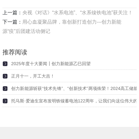
上一篇：
央视《对话》“水系电池”、“水系镍铁电池”获关注！
下一篇：
用心血凝聚品牌，靠创新打造创力---创力新能
源“疫”后团建活动侧记
推荐阅读
2025年度十大要闻┃创力新能源乙巳回望
正月十一，开工大吉！
2026-02-23
创力新能源斩获“技术先锋”、“创新技术”两项殊荣！2024高工储
2025-03-06
在深圳举行
托马斯·爱迪生宣布发明铁镍蓄电池122周年，让我们向这位伟大的
2025-03-06
2025-03-06