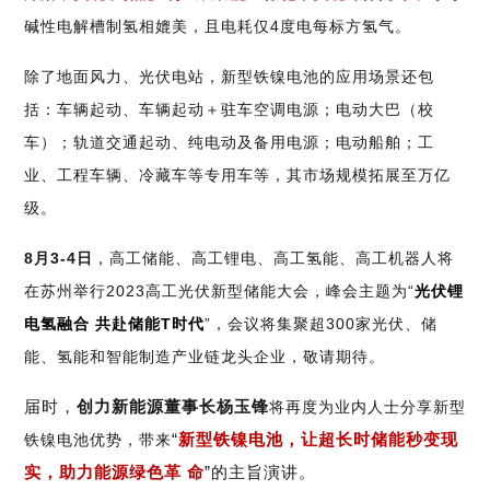
碱性电解槽制氢相媲美，且电耗仅4度电每标方氢气。
除了地面风力、光伏电站，新型铁镍电池的应用场景还包
括：车辆起动、车辆起动＋驻车空调电源；电动大巴（校
车）；轨道交通起动、纯电动及备用电源；电动船舶；工
业、工程车辆、冷藏车等专用车等，其市场规模拓展至万亿
级。
8月3-4日
，高工储能、高工锂电、高工氢能、高工机器人将
在苏州举行2023高工光伏新型储能大会，峰会主题为“
光伏锂
电氢融合 共赴储能T时代
”，会议将集聚超300家光伏、储
能、氢能和智能制造产业链龙头企业，敬请期待。
届时，
创力新能源董事长杨玉锋
将再度为业内人士分享新型
“
新型铁镍电池，让超长时储能秒变现
铁镍电池优势，带来
实，助力能源绿色革 命
”的主旨演讲。