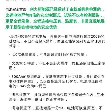
创力新能源已经通过了由权威机构检测的，
电池安全方面
，
比锂电池严苛N倍的安全性测试。试验不仅有检测报告，
更是全程录像、全程连接电压表、温度表，非常直观地展
示了新型铁镍电池的安全优势
：
·
经过400%的过充电后，再用这一组电池进行超过200%的
过放电，不但不会起火爆炸，而且还能恢复到可正常使用的
状态；
· -10℃低温充放，可放出超过93%的额定容量；
·
火烧30分钟后，不但不会起火爆炸，而且还依旧能正常使
用；
· 300Ah的整组电池，在满电状态下经过针刺，并让钢针在
电池体内停留1h，也仅仅是温升至106°C、电池电压由满
电的2.84V变为0V而已；
· 满电状态下，将新型铁镍电池包括正负极端子在内，完全
浸没于海水中，依旧可以正常使用；
· 满电状态下，直接短路十分钟，电池可恢复原态，不