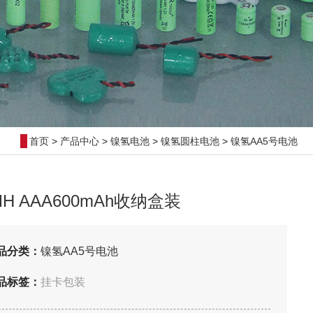
首页
>
产品中心
>
镍氢电池
>
镍氢圆柱电池
>
镍氢AA5号电池
-MH AAA600mAh收纳盒装
品分类：
镍氢AA5号电池
品标签：
挂卡包装