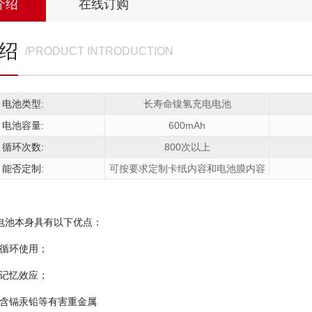
介绍
在线订购
绍
/PRODUCT INTRODUCTION
电池类型:
长寿命镍氢充电电池
电池容量:
600mAh
循环次数:
800次以上
能否定制:
可按要求定制卡纸内容和电池膜内容
电池本身具有以下优点：
循环使用；
记忆效应；
含镉汞铅等有害重金属