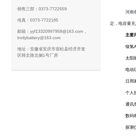
销售三部：0373-7722559
河南
传真：0373-7722185
定，电容量充
邮箱：yyf13320997958@163.com，
主要
troilybattery@163.com
镍氢
地址：安徽省安庆市宿松县经济开发
区韩文路北侧1号厂房
太阳
电动
日用
个人
通讯
数码
探测