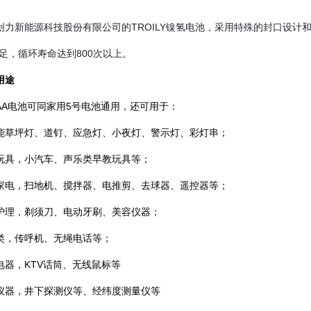
创力新能源科技股份有限公司的TROILY镍氢电池，采用特殊的封口设
足，循环寿命达到800次以上。
用途
AA电池可同家用5号电池通用，还可用于：
能草坪灯、道钉、应急灯、小夜灯、警示灯、彩灯串；
玩具，小汽车、声乐类早教玩具等；
家电，扫地机、搅拌器、电推剪、去球器、遥控器等；
护理，剃须刀、电动牙刷、美容仪器；
类，传呼机、无绳电话等；
电器，KTV话筒、无线鼠标等
仪器，井下探测仪等、经纬度测量仪等