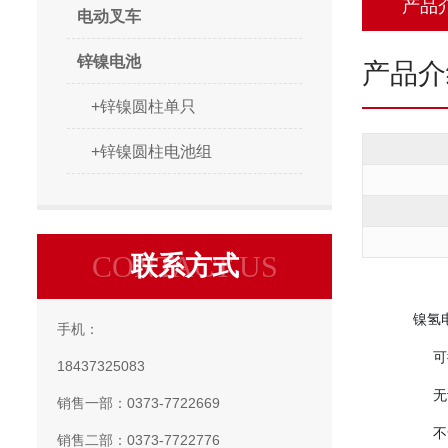
产品
电动叉车
锌镍电池
产品介
+锌镍圆柱单只
+锌镍圆柱电池组
CONTACT US
联系方式
镍氢
手机：
可
18437325083
无
销售一部：0373-7722669
不
销售二部：0373-7722776