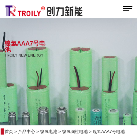
镍氢AAA7号电
池
TROILY NEW ENERGY
首页
>
产品中心
>
镍氢电池
>
镍氢圆柱电池
>
镍氢AAA7号电池