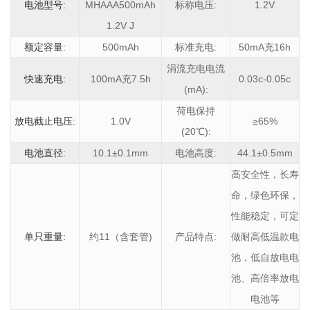
电池型号:
MHAAA500mAh
标称电压:
1.2V
1.2V J
额定容量:
500mAh
标准充电:
50mA充16h
涓流充电电流
快速充电:
100mA充7.5h
0.03c-0.05c
(mA):
荷电保持
放电截止电压:
1.0V
≥65%
(20℃):
电池直径:
10.1±0.1mm
电池高度:
44.1±0.5mm
高安全性，长寿
命，绿色环保，
性能稳定，可定
单只重量:
约11（含套管)
产品特点:
做耐高低温款电
池，低自放电电
池、高倍率放电
电池等