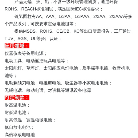
产品无镉、汞、铅，不含一级环境管理物质，通过环保
ROHS、REACH标准测试，满足国际IEC标准要求；
镍氢圆柱有AA、AAA、1/3AA、1/3AAA、2/3AA、2/3AAA等多
个产品系列，可按要求定做电池组等；
提供MSDS、ROHS、CE/CB、KC等出口所需报告，工厂通过
TUV、SGS、UL等验厂认证；
应用领域：
仪器仪表等备用电源；
电动工具、电动遥控玩具电池等；
太阳能灯、草坪灯、太阳能应急灯电池，及手摇手电筒、收音机电
池等；
电动剃须刀电池，电推剪电池、吸尘器等小家电用电池；
无绳电话、移动电话、对讲机等通讯设备电源
可定制款：
耐高温电池；
耐低温电池；
耐高低温，宽温领域电池；
低自放电电池；
高倍率放电电池