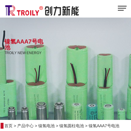
镍氢AAA7号电
池
TROILY NEW ENERGY
首页
>
产品中心
>
镍氢电池
>
镍氢圆柱电池
>
镍氢AAA7号电池