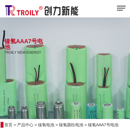
镍氢AAA7号电
池
TROILY NEW ENERGY
首页
>
产品中心
>
镍氢电池
>
镍氢圆柱电池
>
镍氢AAA7号电池