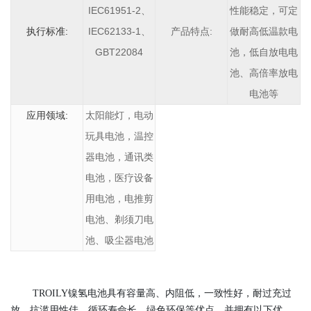
IEC61951-2、
性能稳定，可定
执行标准:
IEC62133-1、
产品特点:
做耐高低温款电
GBT22084
池，低自放电电
池、高倍率放电
电池等
应用领域:
太阳能灯，电动
玩具电池，温控
器电池，通讯类
电池，医疗设备
用电池，电推剪
电池、剃须刀电
池、吸尘器电池
TROILY镍氢电池具有容量高、内阻低，一致性好，耐过充过
放，抗滥用性佳，循环寿命长、绿色环保等优点，并拥有以下优