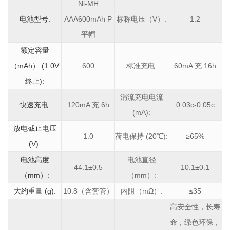
Ni-MH
电池型号:
AAA600mAh P
标称电压（V）:
1.2
平帽
额定容量
（mAh） (1.0V
600
标准充电:
60mA 充 16h
终止):
涓流充电电流
快速充电:
120mA 充 6h
0.03c-0.05c
(mA):
放电截止电压
1.0
荷电保持 (20℃):
≥65%
(V):
电池高度
电池直径
44.1±0.5
10.1±0.1
（mm）:
（mm）:
大约重量 (g):
10.8（含套管）
内阻（mΩ）:
≤35
高安全性，长寿
命，绿色环保，